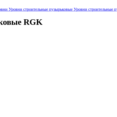
овни
Уровни строительные пузырьковые
Уровни строительные 
ьковые RGK