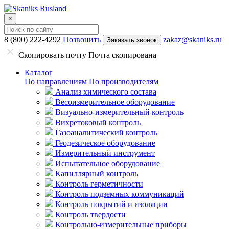
×
8 (800) 222-4292
Позвонить
zakaz@skaniks.ru
Заказать звонок
Скопировать почту
Почта скопирована
Каталог
По направлениям
По производителям
Анализ химического состава
Весоизмерительное оборудование
Визуально-измерительный контроль
Вихретоковый контроль
Газоаналитический контроль
Геодезическое оборудование
Измерительный инструмент
Испытательное оборудование
Капиллярный контроль
Контроль герметичности
Контроль подземных коммуникаций
Контроль покрытий и изоляции
Контроль твердости
Контрольно-измерительные приборы