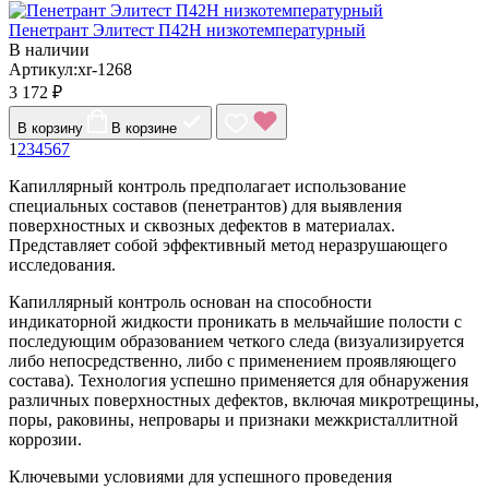
Пенетрант Элитест П42Н низкотемпературный
В наличии
Артикул:xr-1268
3 172 ₽
В корзину
В корзине
1
2
3
4
5
6
7
Капиллярный контроль предполагает использование
специальных составов (пенетрантов) для выявления
поверхностных и сквозных дефектов в материалах.
Представляет собой эффективный метод неразрушающего
исследования.
Капиллярный контроль основан на способности
индикаторной жидкости проникать в мельчайшие полости с
последующим образованием четкого следа (визуализируется
либо непосредственно, либо с применением проявляющего
состава). Технология успешно применяется для обнаружения
различных поверхностных дефектов, включая микротрещины,
поры, раковины, непровары и признаки межкристаллитной
коррозии.
Ключевыми условиями для успешного проведения