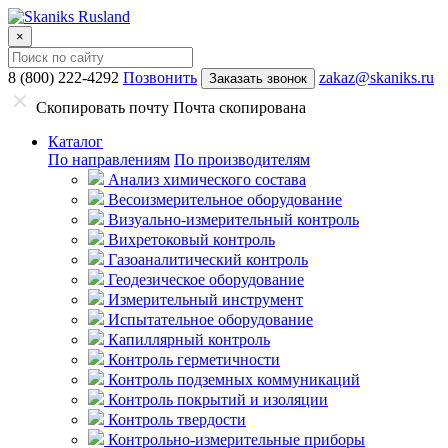
×
8 (800) 222-4292
Позвонить
zakaz@skaniks.ru
Заказать звонок
Скопировать почту
Почта скопирована
Каталог
По направлениям
По производителям
Анализ химического состава
Весоизмерительное оборудование
Визуально-измерительный контроль
Вихретоковый контроль
Газоаналитический контроль
Геодезическое оборудование
Измерительный инструмент
Испытательное оборудование
Капиллярный контроль
Контроль герметичности
Контроль подземных коммуникаций
Контроль покрытий и изоляции
Контроль твердости
Контрольно-измерительные приборы