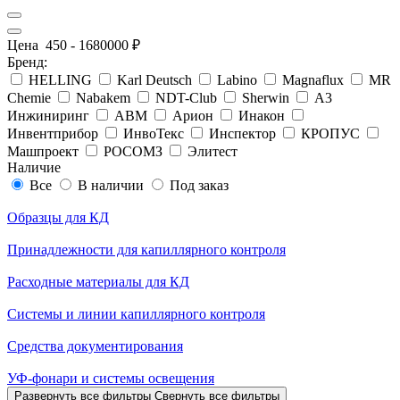
Цена
450
-
1680000
₽
Бренд:
HELLING
Karl Deutsch
Labino
Magnaflux
MR
Chemie
Nabakem
NDT-Club
Sherwin
А3
Инжиниринг
АВМ
Арион
Инакон
Инвентприбор
ИнвоТекс
Инспектор
КРОПУС
Машпроект
РОСОМЗ
Элитест
Наличие
Все
В наличии
Под заказ
Образцы для КД
Принадлежности для капиллярного контроля
Расходные материалы для КД
Системы и линии капиллярного контроля
Средства документирования
УФ-фонари и системы освещения
Развернуть все фильтры
Свернуть все фильтры