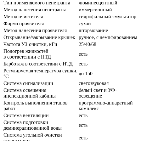
Тип применяемого пенетранта
люминесцентный
Метод нанесения пенетранта
иммерсионный
Метод очистителя
гидрофильный эмульгатор
Форма проявителя
сухой
Метод нанесения проявителя
штормование
Открывание/закрывание крышек
ручное, с демпфированием
Частота УЗ-очистки, кГц
25/40/68
Подогрев жидкостей
есть
в соответствии с НТД
Барботаж в соответствии с НТД
есть
Регулируемая температура сушки,
до 150
°С
Система сигнализации
светозвуковая
Система освещения
белый свет и УФ-
инспекционной кабины
освещение
Контроль выполнения этапов
программно-аппаратный
работ
комплекс
Система вентиляции
есть
Система подготовки
есть
деминерализованной воды
Система угольной очистки
есть
сточных вод