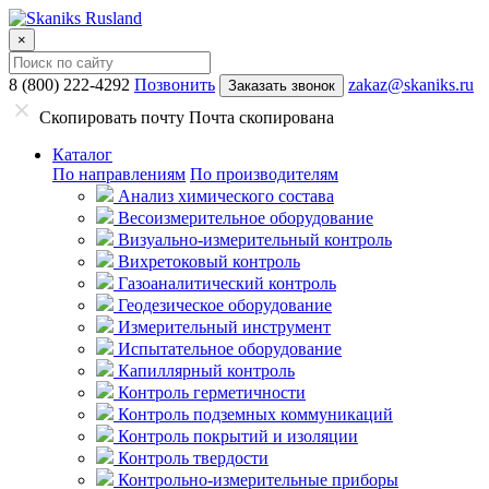
×
8 (800) 222-4292
Позвонить
zakaz@skaniks.ru
Заказать звонок
Скопировать почту
Почта скопирована
Каталог
По направлениям
По производителям
Анализ химического состава
Весоизмерительное оборудование
Визуально-измерительный контроль
Вихретоковый контроль
Газоаналитический контроль
Геодезическое оборудование
Измерительный инструмент
Испытательное оборудование
Капиллярный контроль
Контроль герметичности
Контроль подземных коммуникаций
Контроль покрытий и изоляции
Контроль твердости
Контрольно-измерительные приборы