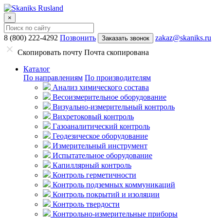
×
8 (800) 222-4292
Позвонить
zakaz@skaniks.ru
Заказать звонок
Скопировать почту
Почта скопирована
Каталог
По направлениям
По производителям
Анализ химического состава
Весоизмерительное оборудование
Визуально-измерительный контроль
Вихретоковый контроль
Газоаналитический контроль
Геодезическое оборудование
Измерительный инструмент
Испытательное оборудование
Капиллярный контроль
Контроль герметичности
Контроль подземных коммуникаций
Контроль покрытий и изоляции
Контроль твердости
Контрольно-измерительные приборы