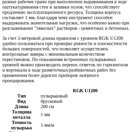
разные рабочие грани при выполнении выравнивания в ходе
оштукатуривания стен и заливки полов, что способствует
продлению эксплуатационного ресурса. Толщина корпуса
составляет 1 мм, благодаря чему инструмент способен
выдерживать значительные нагрузки, что особенно важно при
разглаживании "тяжелых" растворов - цементных и бетонных.
За счет 2-метровой длины правилом с уровнем RGK U1200
удобно пользоваться при проверке ровности и плоскостности
больших поверхностей, что позволяет осуществлять
контрольные замеры с минимальным количеством
перестановок. По показаниям встроенных пузырьковых
уровней можно производить перенос отметок по горизонтали
и вертикали в ходе разметочных/разбивочных работ без
применения более дорогих приборов лазерного
проецирования.
RGK U1200
Тип
пузырьковый
Вид
брусковый
Длина
200 см
Толщина
1 мм
металла
Точность
1 мм/м
пузырька