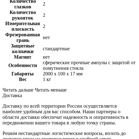
Количество
2
глазков
Количество
2
рукояток
Измерительная
2
плоскость
Фрезерованная
нет
грань
Защитные
стандартные
колпачки
Магнит
нет
сферические прочные ампулы с защитой от
Особенности
помутнения стекла
Габариты
2000 x 100 x 17 мм
Вес
1 кг
Читать дальше
Читать меньше
Доставка
Доставку по всей территории России осуществляется
наиболее удобным для вас способом. Наши партнеры о
области доставки обеспечат надежность и оперативность в
передвижении вашего товара в любую точку страны.
Решим нестандартные логистические вопросы, вплоть до
доставки груза на месторождения и крайний север.