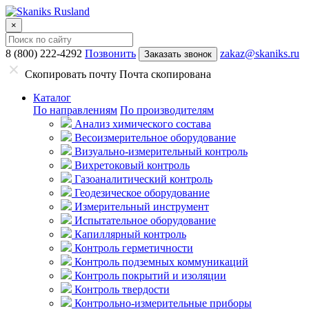
×
8 (800) 222-4292
Позвонить
zakaz@skaniks.ru
Заказать звонок
Скопировать почту
Почта скопирована
Каталог
По направлениям
По производителям
Анализ химического состава
Весоизмерительное оборудование
Визуально-измерительный контроль
Вихретоковый контроль
Газоаналитический контроль
Геодезическое оборудование
Измерительный инструмент
Испытательное оборудование
Капиллярный контроль
Контроль герметичности
Контроль подземных коммуникаций
Контроль покрытий и изоляции
Контроль твердости
Контрольно-измерительные приборы