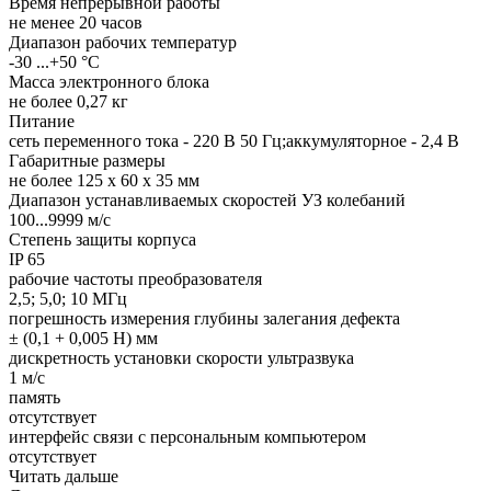
Время непрерывной работы
не менее 20 часов
Диапазон рабочих температур
-30 ...+50 °С
Масса электронного блока
не более 0,27 кг
Питание
сеть переменного тока - 220 В 50 Гц;аккумуляторное - 2,4 В
Габаритные размеры
не более 125 х 60 х 35 мм
Диапазон устанавливаемых скоростей УЗ колебаний
100...9999 м/с
Степень защиты корпуса
IP 65
рабочие частоты преобразователя
2,5; 5,0; 10 МГц
погрешность измерения глубины залегания дефекта
± (0,1 + 0,005 Н) мм
дискретность установки скорости ультразвука
1 м/с
память
отсутствует
интерфейс связи с персональным компьютером
отсутствует
Читать дальше