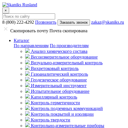
×
8 (800) 222-4292
Позвонить
zakaz@skaniks.ru
Заказать звонок
Скопировать почту
Почта скопирована
Каталог
По направлениям
По производителям
Анализ химического состава
Весоизмерительное оборудование
Визуально-измерительный контроль
Вихретоковый контроль
Газоаналитический контроль
Геодезическое оборудование
Измерительный инструмент
Испытательное оборудование
Капиллярный контроль
Контроль герметичности
Контроль подземных коммуникаций
Контроль покрытий и изоляции
Контроль твердости
Контрольно-измерительные приборы