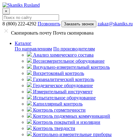
×
8 (800) 222-4292
Позвонить
zakaz@skaniks.ru
Заказать звонок
Скопировать почту
Почта скопирована
Каталог
По направлениям
По производителям
Анализ химического состава
Весоизмерительное оборудование
Визуально-измерительный контроль
Вихретоковый контроль
Газоаналитический контроль
Геодезическое оборудование
Измерительный инструмент
Испытательное оборудование
Капиллярный контроль
Контроль герметичности
Контроль подземных коммуникаций
Контроль покрытий и изоляции
Контроль твердости
Контрольно-измерительные приборы