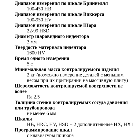
Диапазон измерения по шкале Бриннелля
100-450 HB
Диапазон измерения по шкале Виккерса
100-950 HV
Диапазон измерения по шкале Шора
22-99 HSD
Диаметр шаровидного индентора
3 мм
Твердость материала индентора
1600 HV
Время одного измерения
5 с
Минимальная масса контролируемого изделия
2 кг (возможно измерение деталей с меньшим
весом при их притирании на массивную плиту)
Шероховатость контролируемой поверхности не
более
Ra 2,5
Толщина стенки контролируемых сосуда давления
или трубопровода
не менее 6 мм
Шкалы
HB, HRC, HV, HSD + 2 дополнительные HX, HX1
Программирование шкал
с клавиатуры прибора