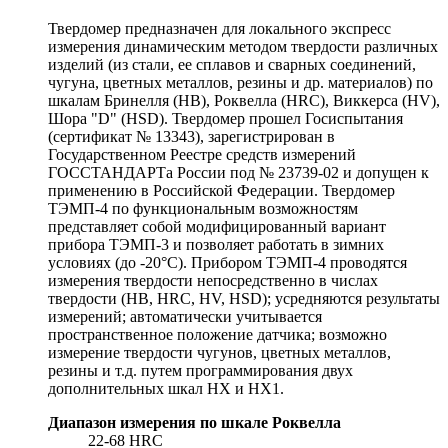
Твердомер предназначен для локального экспресс
измерения динамическим методом твердости различных
изделий (из стали, ее сплавов и сварных соединений,
чугуна, цветных металлов, резины и др. материалов) по
шкалам Бринелля (НВ), Роквелла (HRC), Виккерса (HV),
Шора "D" (HSD). Твердомер прошел Госиспытания
(сертификат № 13343), зарегистрирован в
Государственном Реестре средств измерений
ГОССТАНДАРТа России под № 23739-02 и допущен к
применению в Российской Федерации. Твердомер
ТЭМП-4 по функциональным возможностям
представляет собой модифицированный вариант
прибора ТЭМП-3 и позволяет работать в зимних
условиях (до -20°С). Прибором ТЭМП-4 проводятся
измерения твердости непосредственно в числах
твердости (НВ, HRC, HV, HSD); усредняются результаты
измерений; автоматически учитывается
пространственное положение датчика; возможно
измерение твердости чугунов, цветных металлов,
резины и т.д. путем программирования двух
дополнительных шкал НХ и НХ1.
Диапазон измерения по шкале Роквелла
22-68 HRC