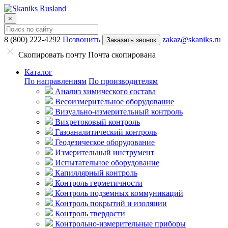
×
8 (800) 222-4292
Позвонить
zakaz@skaniks.ru
Заказать звонок
Скопировать почту
Почта скопирована
Каталог
По направлениям
По производителям
Анализ химического состава
Весоизмерительное оборудование
Визуально-измерительный контроль
Вихретоковый контроль
Газоаналитический контроль
Геодезическое оборудование
Измерительный инструмент
Испытательное оборудование
Капиллярный контроль
Контроль герметичности
Контроль подземных коммуникаций
Контроль покрытий и изоляции
Контроль твердости
Контрольно-измерительные приборы