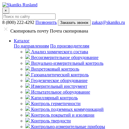
×
8 (800) 222-4292
Позвонить
zakaz@skaniks.ru
Заказать звонок
Скопировать почту
Почта скопирована
Каталог
По направлениям
По производителям
Анализ химического состава
Весоизмерительное оборудование
Визуально-измерительный контроль
Вихретоковый контроль
Газоаналитический контроль
Геодезическое оборудование
Измерительный инструмент
Испытательное оборудование
Капиллярный контроль
Контроль герметичности
Контроль подземных коммуникаций
Контроль покрытий и изоляции
Контроль твердости
Контрольно-измерительные приборы