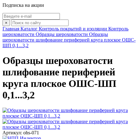
Подписка на акции
×
Главная
Каталог
Контроль покрытий и изоляции
Контроль
шероховатости
Образцы шероховатости
Образцы
шероховатости шлифование периферией круга плоское ОШС-
ШП 0,1...3,2
Образцы шероховатости
шлифование периферией
круга плоское ОШС-ШП
0,1...3,2
Артикул: ohs-071