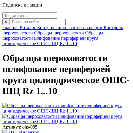
Подписка на акции
×
Главная
Каталог
Контроль покрытий и изоляции
Контроль
шероховатости
Образцы шероховатости
Образцы
шероховатости шлифование периферией круга
цилиндрическое ОШС-ШЦ Rz 1...10
Образцы шероховатости
шлифование периферией
круга цилиндрическое ОШС-
ШЦ Rz 1...10
Артикул: ohs-085