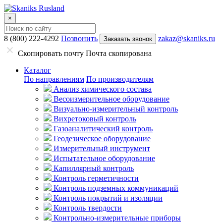
×
8 (800) 222-4292
Позвонить
zakaz@skaniks.ru
Заказать звонок
Скопировать почту
Почта скопирована
Каталог
По направлениям
По производителям
Анализ химического состава
Весоизмерительное оборудование
Визуально-измерительный контроль
Вихретоковый контроль
Газоаналитический контроль
Геодезическое оборудование
Измерительный инструмент
Испытательное оборудование
Капиллярный контроль
Контроль герметичности
Контроль подземных коммуникаций
Контроль покрытий и изоляции
Контроль твердости
Контрольно-измерительные приборы