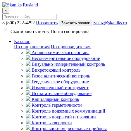
×
8 (800) 222-4292
Позвонить
zakaz@skaniks.ru
Заказать звонок
Скопировать почту
Почта скопирована
Каталог
По направлениям
По производителям
Анализ химического состава
Весоизмерительное оборудование
Визуально-измерительный контроль
Вихретоковый контроль
Газоаналитический контроль
Геодезическое оборудование
Измерительный инструмент
Испытательное оборудование
Капиллярный контроль
Контроль герметичности
Контроль подземных коммуникаций
Контроль покрытий и изоляции
Контроль твердости
Контрольно-измерительные приборы