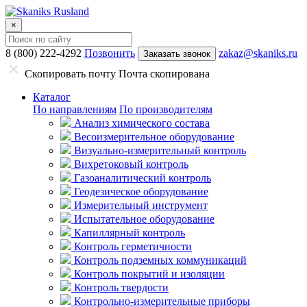
×
8 (800) 222-4292
Позвонить
zakaz@skaniks.ru
Заказать звонок
Скопировать почту
Почта скопирована
Каталог
По направлениям
По производителям
Анализ химического состава
Весоизмерительное оборудование
Визуально-измерительный контроль
Вихретоковый контроль
Газоаналитический контроль
Геодезическое оборудование
Измерительный инструмент
Испытательное оборудование
Капиллярный контроль
Контроль герметичности
Контроль подземных коммуникаций
Контроль покрытий и изоляции
Контроль твердости
Контрольно-измерительные приборы