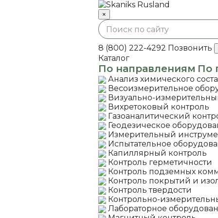
×
8 (800) 222-4292
Позвонить
Каталог
По направлениям
По 
Анализ химического сост
Весоизмерительное обор
Визуально-измерительны
Вихретоковый контроль
Газоаналитический контр
Геодезическое оборудов
Измерительный инструме
Испытательное оборудов
Капиллярный контроль
Контроль герметичности
Контроль подземных ком
Контроль покрытий и из
Контроль твердости
Контрольно-измерительн
Лабораторное оборудова
Магнитный контроль