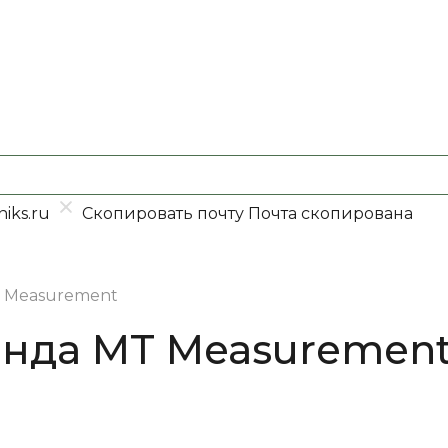
iks.ru
Скопировать почту
Почта скопирована
 Measurement
енда MT Measuremen