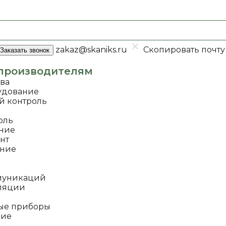
zakaz@skaniks.ru
Скопировать почту
Заказать звонок
производителям
ава
удование
й контроль
оль
ание
нт
ание
муникаций
оляции
ые приборы
ние