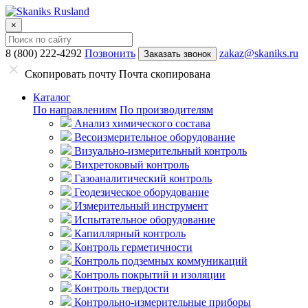
×
8 (800) 222-4292
Позвонить
zakaz@skaniks.ru
Заказать звонок
Скопировать почту
Почта скопирована
Каталог
По направлениям
По производителям
Анализ химического состава
Весоизмерительное оборудование
Визуально-измерительный контроль
Вихретоковый контроль
Газоаналитический контроль
Геодезическое оборудование
Измерительный инструмент
Испытательное оборудование
Капиллярный контроль
Контроль герметичности
Контроль подземных коммуникаций
Контроль покрытий и изоляции
Контроль твердости
Контрольно-измерительные приборы