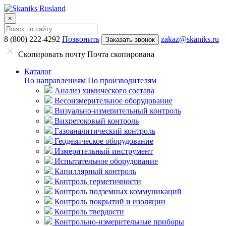
×
8 (800) 222-4292
Позвонить
zakaz@skaniks.ru
Заказать звонок
Скопировать почту
Почта скопирована
Каталог
По направлениям
По производителям
Анализ химического состава
Весоизмерительное оборудование
Визуально-измерительный контроль
Вихретоковый контроль
Газоаналитический контроль
Геодезическое оборудование
Измерительный инструмент
Испытательное оборудование
Капиллярный контроль
Контроль герметичности
Контроль подземных коммуникаций
Контроль покрытий и изоляции
Контроль твердости
Контрольно-измерительные приборы