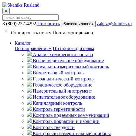
×
8 (800) 222-4292
Позвонить
zakaz@skaniks.ru
Заказать звонок
Скопировать почту
Почта скопирована
Каталог
По направлениям
По производителям
Анализ химического состава
Весоизмерительное оборудование
Визуально-измерительный контроль
Вихретоковый контроль
Газоаналитический контроль
Геодезическое оборудование
Измерительный инструмент
Испытательное оборудование
Капиллярный контроль
Контроль герметичности
Контроль подземных коммуникаций
Контроль покрытий и изоляции
Контроль твердости
Контрольно-измерительные приборы