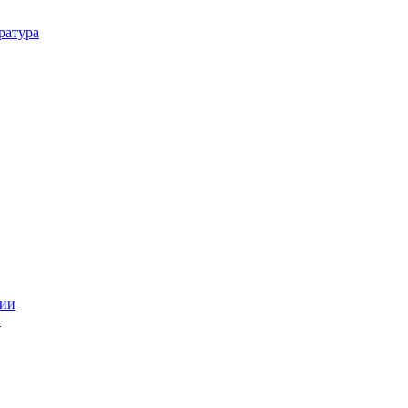
ратура
и