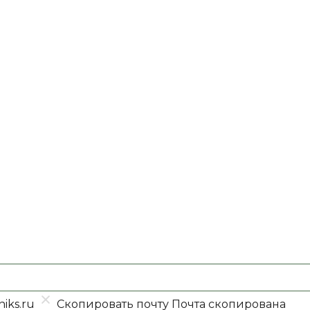
iks.ru
Скопировать почту
Почта скопирована