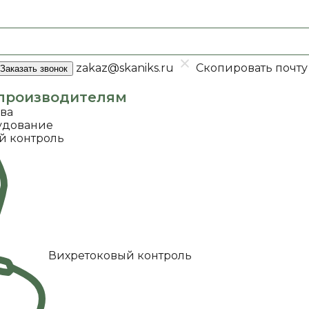
zakaz@skaniks.ru
Скопировать почту
Заказать звонок
производителям
ава
удование
й контроль
Вихретоковый контроль