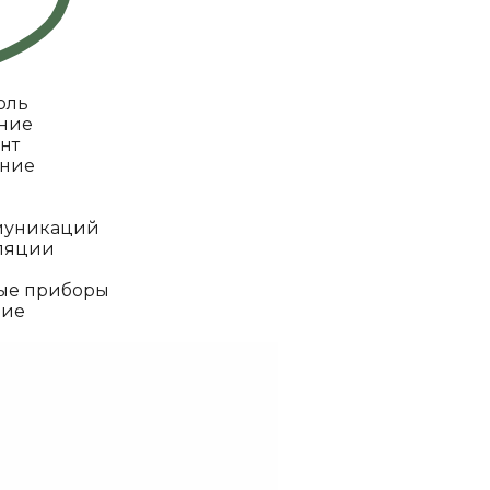
оль
ание
нт
ание
муникаций
оляции
ые приборы
ние