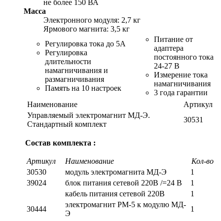
не более 150 ВА
Масса
Электронного модуля: 2,7 кг
Ярмового магнита: 3,5 кг
Питание от
Регулировка тока до 5А
адаптера
Регулировка
постоянного тока
длительности
24-27 В
намагничивания и
Измерение тока
размагничивания
намагничивания
Память на 10 настроек
3 года гарантии
Наименование
Артикул
Управляемый электромагнит МД-Э.
30531
Стандартный комплект
Состав комплекта :
Артикул
Наименование
Кол-во
30530
модуль электромагнита МД-Э
1
39024
блок питания сетевой 220В /=24 В
1
кабель питания сетевой 220В
1
электромагнит РМ-5 к модулю МД-
30444
1
Э