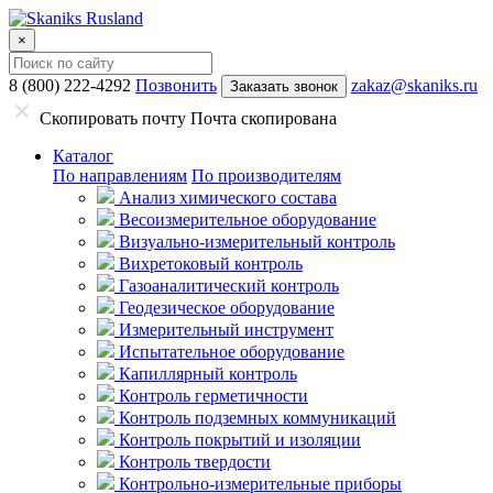
×
8 (800) 222-4292
Позвонить
zakaz@skaniks.ru
Заказать звонок
Скопировать почту
Почта скопирована
Каталог
По направлениям
По производителям
Анализ химического состава
Весоизмерительное оборудование
Визуально-измерительный контроль
Вихретоковый контроль
Газоаналитический контроль
Геодезическое оборудование
Измерительный инструмент
Испытательное оборудование
Капиллярный контроль
Контроль герметичности
Контроль подземных коммуникаций
Контроль покрытий и изоляции
Контроль твердости
Контрольно-измерительные приборы