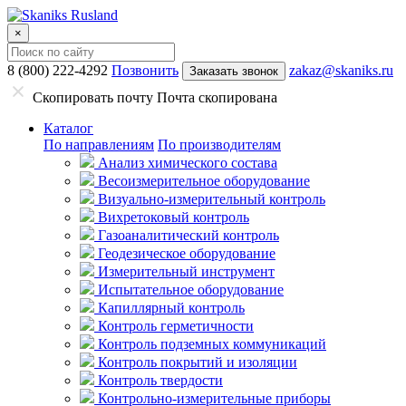
×
8 (800) 222-4292
Позвонить
zakaz@skaniks.ru
Заказать звонок
Скопировать почту
Почта скопирована
Каталог
По направлениям
По производителям
Анализ химического состава
Весоизмерительное оборудование
Визуально-измерительный контроль
Вихретоковый контроль
Газоаналитический контроль
Геодезическое оборудование
Измерительный инструмент
Испытательное оборудование
Капиллярный контроль
Контроль герметичности
Контроль подземных коммуникаций
Контроль покрытий и изоляции
Контроль твердости
Контрольно-измерительные приборы