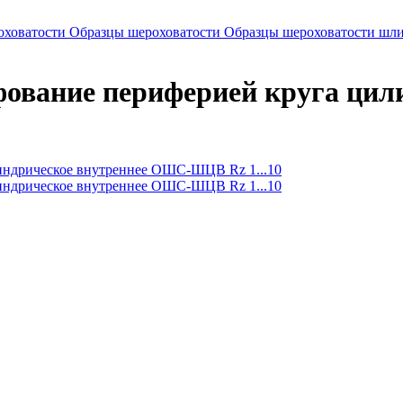
оховатости
Образцы шероховатости
Образцы шероховатости шли
ование периферией круга цили