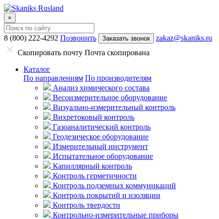
×
8 (800) 222-4292
Позвонить
zakaz@skaniks.ru
Заказать звонок
Скопировать почту
Почта скопирована
Каталог
По направлениям
По производителям
Анализ химического состава
Весоизмерительное оборудование
Визуально-измерительный контроль
Вихретоковый контроль
Газоаналитический контроль
Геодезическое оборудование
Измерительный инструмент
Испытательное оборудование
Капиллярный контроль
Контроль герметичности
Контроль подземных коммуникаций
Контроль покрытий и изоляции
Контроль твердости
Контрольно-измерительные приборы