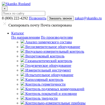
×
8 (800) 222-4292
Позвонить
zakaz@skaniks.ru
Заказать звонок
Скопировать почту
Почта скопирована
Каталог
По направлениям
По производителям
Анализ химического состава
Весоизмерительное оборудование
Визуально-измерительный контроль
Вихретоковый контроль
Газоаналитический контроль
Геодезическое оборудование
Измерительный инструмент
Испытательное оборудование
Капиллярный контроль
Контроль герметичности
Контроль подземных коммуникаций
Контроль покрытий и изоляции
Контроль твердости
Контрольно-измерительные приборы