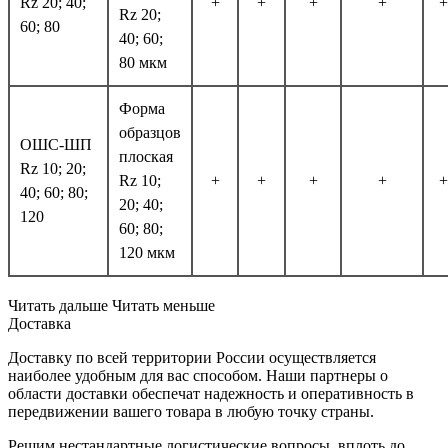
Rz 20; 40;
+
+
+
+
+
Rz 20;
60; 80
40; 60;
80 мкм
Форма
образцов
ОШС-ШП
плоская
Rz 10; 20;
Rz 10;
+
+
+
+
+
40; 60; 80;
20; 40;
120
60; 80;
120 мкм
Читать дальше
Читать меньше
Доставка
Доставку по всей территории России осуществляется
наиболее удобным для вас способом. Наши партнеры о
области доставки обеспечат надежность и оперативность в
передвижении вашего товара в любую точку страны.
Решим нестандартные логистические вопросы, вплоть до