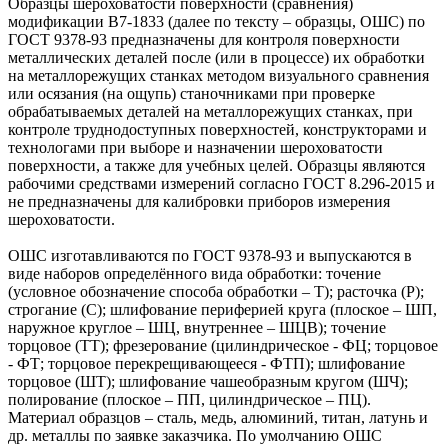
Образцы шероховатости поверхности (сравнения)
модификации В7-1833 (далее по тексту – образцы, ОШС) по
ГОСТ 9378-93 предназначены для контроля поверхности
металлических деталей после (или в процессе) их обработки
на металлорежущих станках методом визуального сравнения
или осязания (на ощупь) станочниками при проверке
обрабатываемых деталей на металлорежущих станках, при
контроле труднодоступных поверхностей, конструкторами и
технологами при выборе и назначении шероховатости
поверхности, а также для учебных целей. Образцы являются
рабочими средствами измерений согласно ГОСТ 8.296-2015 и
не предназначены для калибровки приборов измерения
шероховатости.
ОШС изготавливаются по ГОСТ 9378-93 и выпускаются в
виде наборов определённого вида обработки: точение
(условное обозначение способа обработки – Т); расточка (Р);
строгание (С); шлифование периферией круга (плоское – ШП,
наружное круглое – ШЦ, внутреннее – ШЦВ); точение
торцовое (ТТ); фрезерование (цилиндрическое - ФЦ; торцовое
- ФТ; торцовое перекрещивающееся - ФТП); шлифование
торцовое (ШТ); шлифование чашеобразным кругом (ШЧ);
полирование (плоское – ПП, цилиндрическое – ПЦ).
Материал образцов – сталь, медь, алюминий, титан, латунь и
др. металлы по заявке заказчика. По умолчанию ОШС