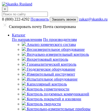
×
8 (800) 222-4292
Позвонить
zakaz@skaniks.ru
Заказать звонок
Скопировать почту
Почта скопирована
Каталог
По направлениям
По производителям
Анализ химического состава
Весоизмерительное оборудование
Визуально-измерительный контроль
Вихретоковый контроль
Газоаналитический контроль
Геодезическое оборудование
Измерительный инструмент
Испытательное оборудование
Капиллярный контроль
Контроль герметичности
Контроль подземных коммуникаций
Контроль покрытий и изоляции
Контроль твердости
Контрольно-измерительные приборы