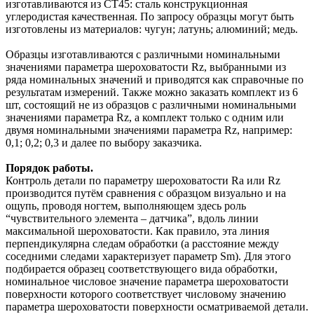
изготавливаются из СТ45: сталь конструкционная
углеродистая качественная. По запросу образцы могут быть
изготовлены из материалов: чугун; латунь; алюминий; медь.
Образцы изготавливаются с различными номинальными
значениями параметра шероховатости Rz, выбранными из
ряда номинальных значений и приводятся как справочные по
результатам измерений. Также можно заказать комплект из 6
шт, состоящий не из образцов с различными номинальными
значениями параметра Rz, а комплект только с одним или
двумя номинальными значениями параметра Rz, например:
0,1; 0,2; 0,3 и далее по выбору заказчика.
Порядок работы.
Контроль детали по параметру шероховатости Ra или Rz
производится путём сравнения с образцом визуально и на
ощупь, проводя ногтем, выполняющем здесь роль
“чувствительного элемента – датчика”, вдоль линии
максимальной шероховатости. Как правило, эта линия
перпендикулярна следам обработки (а расстояние между
соседними следами характеризует параметр Sm). Для этого
подбирается образец соответствующего вида обработки,
номинальное числовое значение параметра шероховатости
поверхности которого соответствует числовому значению
параметра шероховатости поверхности осматриваемой детали.