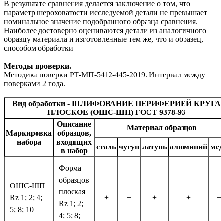
В результате сравнения делается заключение о том, что
параметр шероховатости исследуемой детали не превышает
номинальное значение подобранного образца сравнения.
Наиболее достоверно оцениваются детали из аналогичного
образцу материала и изготовленные тем же, что и образец,
способом обработки.
Методы проверки.
Методика поверки РТ-МП-5412-445-2019. Интервал между
поверками 2 года.
Вид обработки - ШЛИФОВАНИЕ ПЕРИФЕРИЕЙ КРУГА
ПЛОСКОЕ (ОШС-ШП) ГОСТ 9378-93
Описание
Материал образцов
Маркировка
образцов,
набора
входящих
сталь
чугун
латунь
алюминий
ме
в набор
Форма
образцов
ОШС-ШП
плоская
Rz 1; 2; 4;
+
+
+
+
+
Rz 1; 2;
5; 8; 10
4; 5; 8;