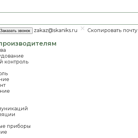
zakaz@skaniks.ru
Скопировать почту
Заказать звонок
производителям
ава
удование
й контроль
оль
ание
нт
ание
муникаций
оляции
ые приборы
ние