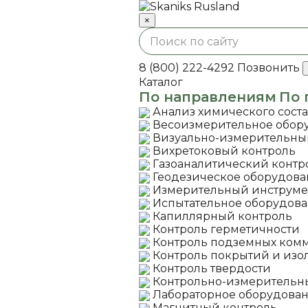
×
8 (800) 222-4292
Позвонить
Каталог
По направлениям
По 
Анализ химического сост
Весоизмерительное обор
Визуально-измерительны
Вихретоковый контроль
Газоаналитический контр
Геодезическое оборудов
Измерительный инструме
Испытательное оборудов
Капиллярный контроль
Контроль герметичности
Контроль подземных ком
Контроль покрытий и из
Контроль твердости
Контрольно-измерительн
Лабораторное оборудова
Магнитный контроль