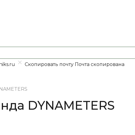
iks.ru
Скопировать почту
Почта скопирована
NAMETERS
енда DYNAMETERS