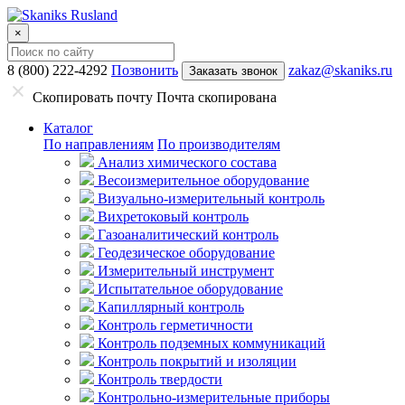
×
8 (800) 222-4292
Позвонить
zakaz@skaniks.ru
Заказать звонок
Скопировать почту
Почта скопирована
Каталог
По направлениям
По производителям
Анализ химического состава
Весоизмерительное оборудование
Визуально-измерительный контроль
Вихретоковый контроль
Газоаналитический контроль
Геодезическое оборудование
Измерительный инструмент
Испытательное оборудование
Капиллярный контроль
Контроль герметичности
Контроль подземных коммуникаций
Контроль покрытий и изоляции
Контроль твердости
Контрольно-измерительные приборы