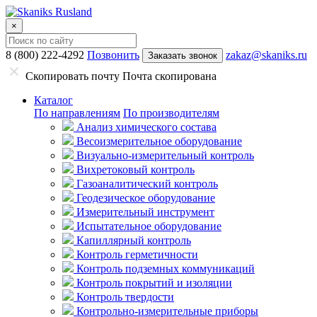
×
8 (800) 222-4292
Позвонить
zakaz@skaniks.ru
Заказать звонок
Скопировать почту
Почта скопирована
Каталог
По направлениям
По производителям
Анализ химического состава
Весоизмерительное оборудование
Визуально-измерительный контроль
Вихретоковый контроль
Газоаналитический контроль
Геодезическое оборудование
Измерительный инструмент
Испытательное оборудование
Капиллярный контроль
Контроль герметичности
Контроль подземных коммуникаций
Контроль покрытий и изоляции
Контроль твердости
Контрольно-измерительные приборы