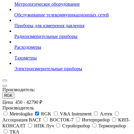
Метрологическое оборудование
Обслуживание телекоммуникационных сетей
Приборы для измерения давления
Радиоизмерительные приборы
Расходомеры
Тахометры
Электроизмерительные приборы
Производитель:
RGK
Цена
450
-
42790
₽
Производитель
Metrologika
RGK
V&A Instrument
Алтек
Ассоциация ВАСТ
ВОСТОК-7
Интерприбор
КИП-
КОНСАЛТ
НПК Луч
Стройприбор
Термоприбор
ТКА